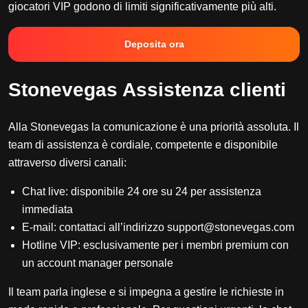
giocatori VIP godono di limiti significativamente più alti.
Deposita ora
Stonevegas Assistenza clienti
Alla Stonevegas la comunicazione è una priorità assoluta. Il
team di assistenza è cordiale, competente e disponibile
attraverso diversi canali:
Chat live: disponibile 24 ore su 24 per assistenza
immediata
E-mail: contattaci all’indirizzo
support@stonevegas.com
Hotline VIP: esclusivamente per i membri premium con
un account manager personale
Il team parla inglese e si impegna a gestire le richieste in