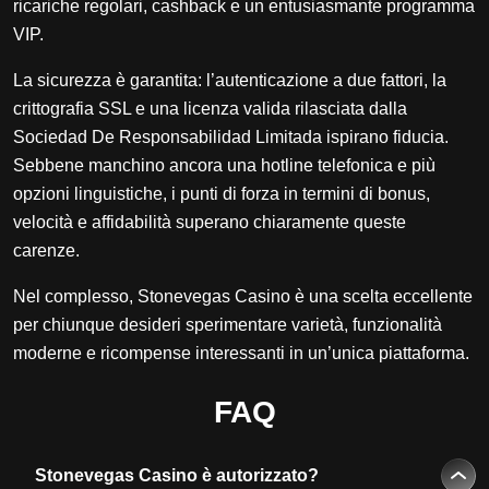
ricariche regolari, cashback e un entusiasmante programma
VIP.
La sicurezza è garantita: l’autenticazione a due fattori, la
crittografia SSL e una licenza valida rilasciata dalla
Sociedad De Responsabilidad Limitada ispirano fiducia.
Sebbene manchino ancora una hotline telefonica e più
opzioni linguistiche, i punti di forza in termini di bonus,
velocità e affidabilità superano chiaramente queste
carenze.
Nel complesso, Stonevegas Casino è una scelta eccellente
per chiunque desideri sperimentare varietà, funzionalità
moderne e ricompense interessanti in un’unica piattaforma.
FAQ
Stonevegas Casino è autorizzato?