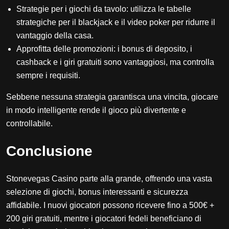
Strategie per i giochi da tavolo: utilizza le tabelle
strategiche per il blackjack e il video poker per ridurre il
vantaggio della casa.
Approfitta delle promozioni: i bonus di deposito, i
cashback e i giri gratuiti sono vantaggiosi, ma controlla
sempre i requisiti.
Sebbene nessuna strategia garantisca una vincita, giocare
in modo intelligente rende il gioco più divertente e
controllabile.
Conclusione
Stonevegas Casino parte alla grande, offrendo una vasta
selezione di giochi, bonus interessanti e sicurezza
affidabile. I nuovi giocatori possono ricevere fino a 500€ +
200 giri gratuiti, mentre i giocatori fedeli beneficiano di